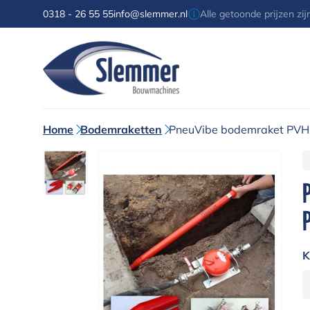
0318 - 26 55 55
info@slemmer.nl
Alle getoonde prijzen zi
Home
Bodemraketten
PneuVibe bodemraket PV
K