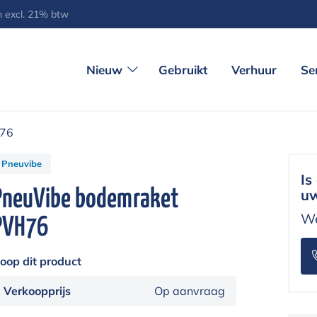
jn excl. 21% btw
Nieuw
Gebruikt
Verhuur
Se
H76
Pneuvibe
Is
PneuVibe bodemraket
uw
We
PVH76
oop dit product
Verkoopprijs
Op aanvraag