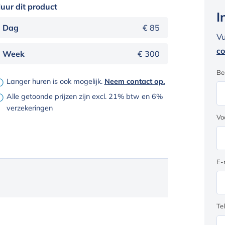
uur dit product
I
Dag
€ 85
Vu
co
Week
€ 300
Be
Langer huren is ook mogelijk.
Neem contact op.
Alle getoonde prijzen zijn excl. 21% btw en 6%
verzekeringen
Vo
E-
Te