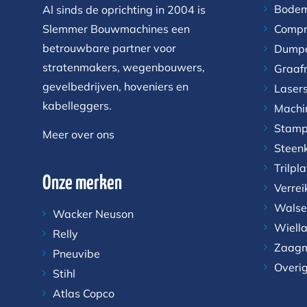
Bodem
Al sinds de oprichting in 2004 is
Slemmer Bouwmachines een
Compr
betrouwbare partner voor
Dump
stratenmakers, wegenbouwers,
Graaf
gevelbedrijven, hoveniers en
Laser
kabelleggers.
Machi
Stamp
Meer over ons
Steen
Trilpl
Onze merken
Verrei
Walse
Wacker Neuson
Wiell
Relly
Zaagm
Pneuvibe
Overi
Stihl
Atlas Copco