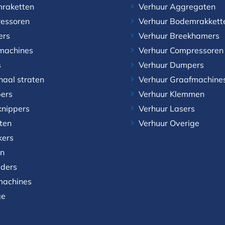
raketten
Verhuur Aggregaten
essoren
Verhuur Bodemrakkett
ers
Verhuur Breekhamers
machines
Verhuur Compressoren
s
Verhuur Dumpers
naal straten
Verhuur Graafmachine
ers
Verhuur Klemmen
knippers
Verhuur Lasers
aten
Verhuur Overige
kers
n
aders
achines
ge