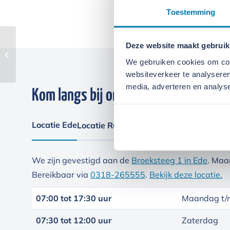
Toestemming
Deze website maakt gebruik
PneuVibe
bodemraketten
We gebruiken cookies om cont
websiteverkeer te analyseren
media, adverteren en analys
Kom langs bij onze locaties
Locatie Ede
Locatie Ruinerwold
We zijn gevestigd aan de
Broeksteeg 1 in Ede
. Maa
Bereikbaar via
0318-265555
.
Bekijk deze locatie.
07:00 tot 17:30 uur
Maandag t/m
07:30 tot 12:00 uur
Zaterdag