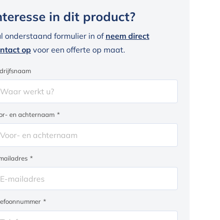
nteresse in dit product?
l onderstaand formulier in of
neem direct
ntact op
voor een offerte op maat.
drijfsnaam
or- en achternaam
*
mailadres
*
lefoonnummer
*