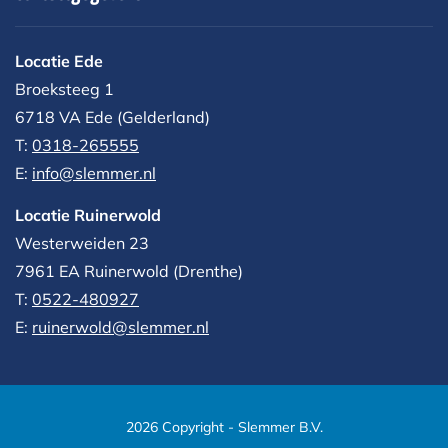
Locatie Ede
Broeksteeg 1
6718 VA Ede (Gelderland)
T:
0318-265555
E:
info@slemmer.nl
Locatie Ruinerwold
Westerweiden 23
7961 EA
Ruinerwold (Drenthe)
T:
0522-480927‬
E:
ruinerwold@slemmer.nl
2026 Copyright - Slemmer B.V.