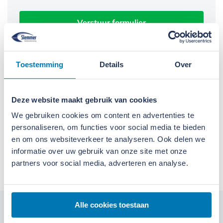
Verstuur formulier
Toestemming
Details
Over
Daarom kiest u voor Slemmer
Deze website maakt gebruik van cookies
We doen wat we zeggen
We gebruiken cookies om content en advertenties te
We leveren alleen kwaliteit
personaliseren, om functies voor social media te bieden
en om ons websiteverkeer te analyseren. Ook delen we
informatie over uw gebruik van onze site met onze
We denken in oplossingen
partners voor social media, adverteren en analyse.
Alle cookies toestaan
Kom langs bij onze locaties