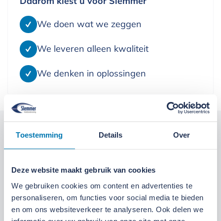
Daarom kiest u voor Slemmer
We doen wat we zeggen
We leveren alleen kwaliteit
We denken in oplossingen
Kom langs bij onze locaties
Toestemming
Details
Over
Locatie Ede
Locatie Ruinerwold
Deze website maakt gebruik van cookies
We gebruiken cookies om content en advertenties te
We zijn gevestigd aan de
Broeksteeg 1 in Ede
.
personaliseren, om functies voor social media te bieden
Maandag t/m zaterdag open. Bereikbaar via
0318-
en om ons websiteverkeer te analyseren. Ook delen we
265555
.
Bekijk deze locatie.