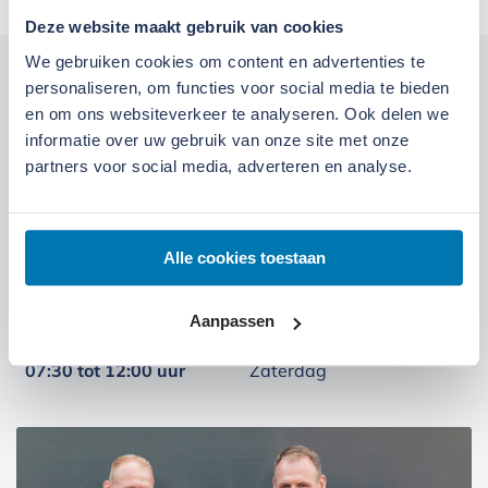
Deze website maakt gebruik van cookies
We gebruiken cookies om content en advertenties te
Kom langs bij onze locaties
personaliseren, om functies voor social media te bieden
en om ons websiteverkeer te analyseren. Ook delen we
informatie over uw gebruik van onze site met onze
Locatie Ede
Locatie Ruinerwold
partners voor social media, adverteren en analyse.
We zijn gevestigd aan de
Broeksteeg 1 in Ede
.
Maandag t/m zaterdag open. Bereikbaar via
0318-
Alle cookies toestaan
265555
.
Bekijk deze locatie.
Aanpassen
07:00 tot 17:30 uur
Maandag t/m vrijdag
07:30 tot 12:00 uur
Zaterdag