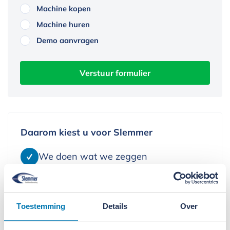
Machine kopen
Machine huren
Demo aanvragen
Verstuur formulier
Daarom kiest u voor Slemmer
We doen wat we zeggen
We leveren alleen kwaliteit
We denken in oplossingen
Toestemming
Details
Over