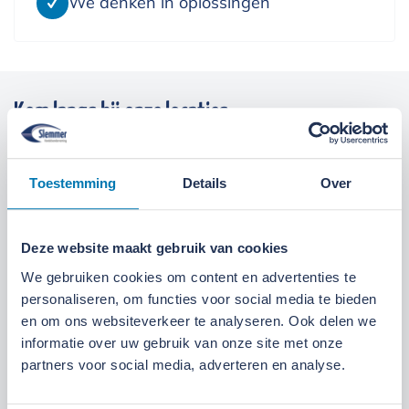
We denken in oplossingen
Kom langs bij onze locaties
Locatie Ede
Locatie Ruinerwold
Toestemming
Details
Over
We zijn gevestigd aan de
Broeksteeg 1 in Ede
.
Maandag t/m zaterdag open. Bereikbaar via
0318-
Deze website maakt gebruik van cookies
265555
.
Bekijk deze locatie.
We gebruiken cookies om content en advertenties te
personaliseren, om functies voor social media te bieden
07:00 tot 17:30 uur
Maandag t/m vrijdag
en om ons websiteverkeer te analyseren. Ook delen we
informatie over uw gebruik van onze site met onze
07:30 tot 12:00 uur
Zaterdag
partners voor social media, adverteren en analyse.