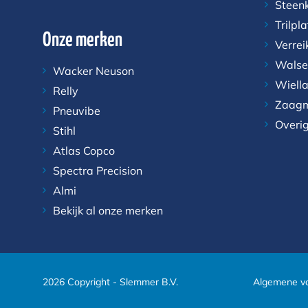
Steen
Trilpl
Onze merken
Verrei
Walse
Wacker Neuson
Wiell
Relly
Zaagm
Pneuvibe
Overi
Stihl
Atlas Copco
Spectra Precision
Almi
Bekijk al onze merken
2026 Copyright - Slemmer B.V.
Algemene v