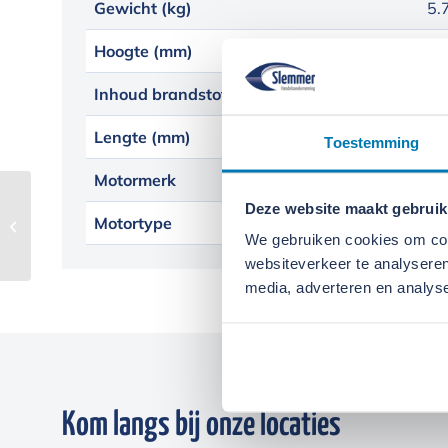
Gewicht (kg)
5.
Hoogte (mm)
43
Inhoud brandstoftank
80
Lengte (mm)
57
Toestemming
Motormerk
Ko
Deze website maakt gebruik
Motortype
KD
Stihl TSA 230
We gebruiken cookies om cont
websiteverkeer te analyseren
media, adverteren en analys
Kom langs bij onze locaties