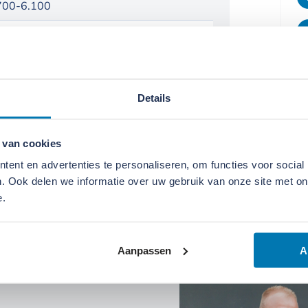
700-6.100
05
 L
05
Details
hler
 van cookies
I 2504 TCR
ent en advertenties te personaliseren, om functies voor social
. Ook delen we informatie over uw gebruik van onze site met on
e.
Aanpassen
A