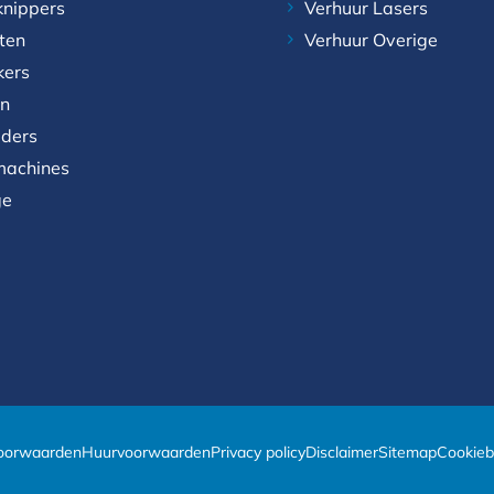
knippers
Verhuur Lasers
aten
Verhuur Overige
kers
n
aders
achines
ge
oorwaarden
Huurvoorwaarden
Privacy policy
Disclaimer
Sitemap
Cookieb