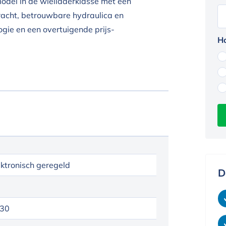
del in de wielladerklasse met een
racht, betrouwbare hydraulica en
ie en een overtuigende prijs-
Ho
ektronisch geregeld
D
30