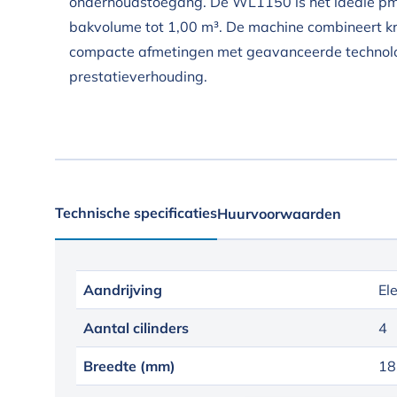
onderhoudstoegang. De WL1150 is het ideale pmo
bakvolume tot 1,00 m³. De machine combineert k
compacte afmetingen met geavanceerde technolog
prestatieverhouding.
Technische specificaties
Huurvoorwaarden
Aandrijving
El
Aantal cilinders
4
Breedte (mm)
18