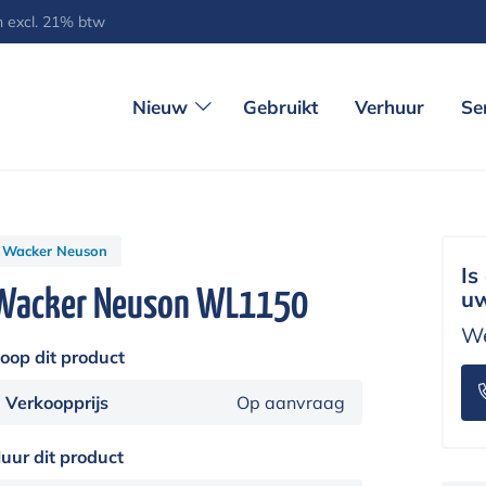
jn excl. 21% btw
Nieuw
Gebruikt
Verhuur
Se
Wacker Neuson
Is
Wacker Neuson WL1150
uw
We
oop dit product
Verkoopprijs
Op aanvraag
uur dit product