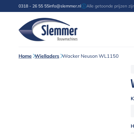
0318 - 26 55 55
info@slemmer.nl
Alle getoonde prijzen zi
Home
Wielladers
Wacker Neuson WL1150
K
H