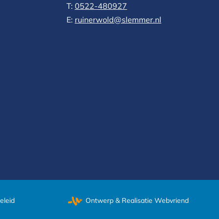
T:
0522-480927‬
E:
ruinerwold@slemmer.nl
eleid
Ontwerp & Realisatie
Webvriend