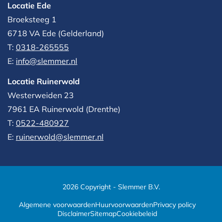
Locatie Ede
Broeksteeg 1
6718 VA Ede (Gelderland)
T:
0318-265555
E:
info@slemmer.nl
Locatie Ruinerwold
Westerweiden 23
7961 EA
Ruinerwold (Drenthe)
T:
0522-480927‬
E:
ruinerwold@slemmer.nl
2026 Copyright - Slemmer B.V.
Algemene voorwaarden
Huurvoorwaarden
Privacy policy
Disclaimer
Sitemap
Cookiebeleid