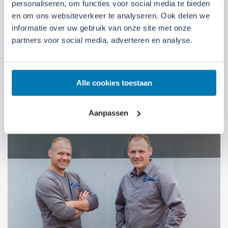
personaliseren, om functies voor social media te bieden
en om ons websiteverkeer te analyseren. Ook delen we
We zijn gevestigd aan de
Broeksteeg 1 in Ede
.
informatie over uw gebruik van onze site met onze
Maandag t/m zaterdag open. Bereikbaar via
0318-
partners voor social media, adverteren en analyse.
265555
.
Bekijk deze locatie.
07:00 tot 17:30 uur
Maandag t/m vrijdag
Alle cookies toestaan
07:30 tot 12:00 uur
Zaterdag
Aanpassen