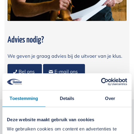
Advies nodig?
We geven je graag advies bij de uitvoer van je klus.
Bel ons
E-mail ons
Toestemming
Details
Over
Kom langs bij onze locaties
Deze website maakt gebruik van cookies
We gebruiken cookies om content en advertenties te
Locatie Ede
Locatie Ruinerwold