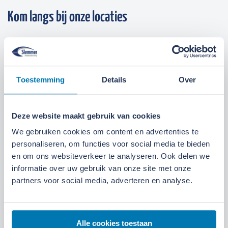
Kom langs bij onze locaties
Locatie Ede
Locatie Ruinerwold
We zijn gevestigd aan de
Broeksteeg 1 in Ede
.
Toestemming
Details
Over
Maandag t/m zaterdag open. Bereikbaar via
0318-
265555
.
Bekijk deze locatie.
Deze website maakt gebruik van cookies
07:00 tot 17:30 uur
Maandag t/m vrijdag
We gebruiken cookies om content en advertenties te
personaliseren, om functies voor social media te bieden
07:30 tot 12:00 uur
Zaterdag
en om ons websiteverkeer te analyseren. Ook delen we
informatie over uw gebruik van onze site met onze
partners voor social media, adverteren en analyse.
Alle cookies toestaan