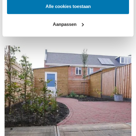
Kabel onder grond schieten
Alle cookies toestaan
3 februari 2021
Aanpassen
Lees meer