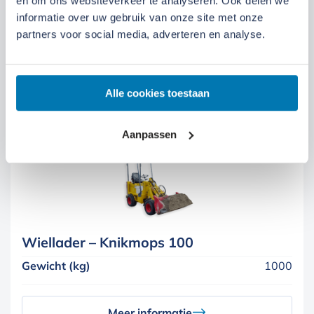
en om ons websiteverkeer te analyseren. Ook delen we
Aantal cilinders
3
informatie over uw gebruik van onze site met onze
partners voor social media, adverteren en analyse.
Brandstof
Diesel
Gewicht (kg)
2750-2900
Alle cookies toestaan
Meer informatie
Aanpassen
Wiellader – Knikmops 100
Gewicht (kg)
1000
Meer informatie